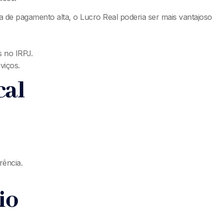
a de pagamento alta, o Lucro Real poderia ser mais vantajoso
s no IRPJ.
viços.
cal
rência.
io