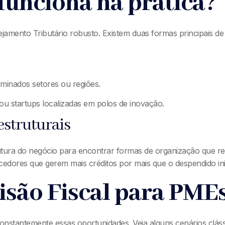
 funciona na prática?
ejamento Tributário robusto. Existem duas formas principais de 
rminados setores ou regiões.
ou startups localizadas em polos de inovação.
estruturais
trutura do negócio para encontrar formas de organização que 
necedores que gerem mais créditos por mais que o despendido ini
isão Fiscal para PMEs
onstantemente essas oportunidades. Veja alguns cenários cláss