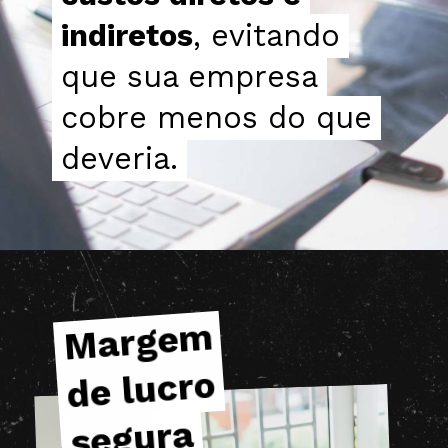
indiretos
indiretos
, evitando
, evitando
que sua empresa
que sua empresa
cobre menos do que
cobre menos do que
deveria.
deveria.
Marge
m
Marge
m
de lucro
de lucro
segura
segura