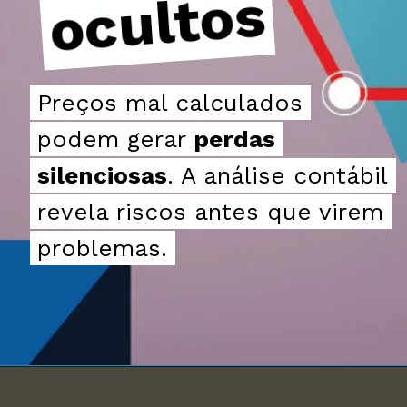
s
s
Preços mal calculados
Preços mal calculados
podem gerar
podem gerar
perdas
perdas
silenciosas
silenciosas
. A análise contábil
. A análise contábil
revela riscos antes que virem
revela riscos antes que virem
problemas.
problemas.