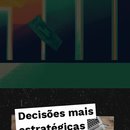
Decisões
mais
Decisões
mais
estratégicas
estratégicas