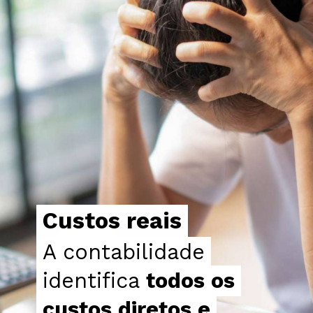
Custos reais
Custos reais
A contabilidade
A contabilidade
identifica
identifica
todos os
todos os
custos diretos e
custos diretos e