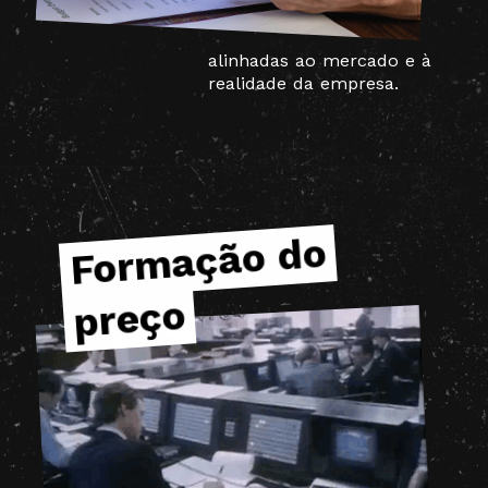
alinhadas ao mercado e à
realidade da empresa.
For
mação do
For
mação do
preço
preço