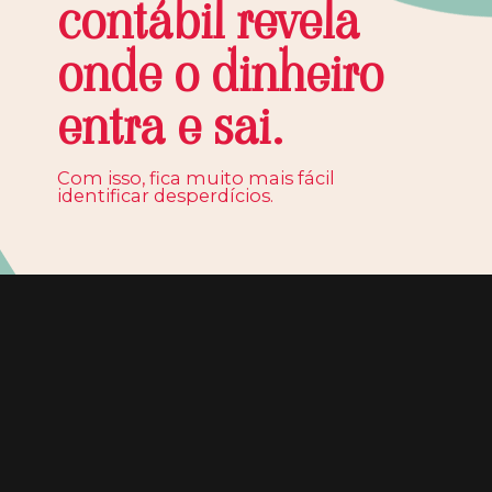
contábil revela
onde o dinheiro
entra e sai.
Com isso, fica muito mais fácil
identificar desperdícios.