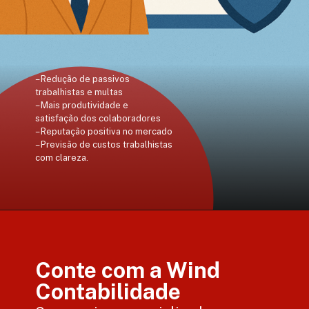
– Redução de passivos
trabalhistas e multas
– Mais produtividade e
satisfação dos colaboradores
– Reputação positiva no mercado
– Previsão de custos trabalhistas
com clareza.
Conte com a Wind
Contabilidade