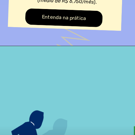
(
média de R$ 6.750/mês
).
Entenda na prática