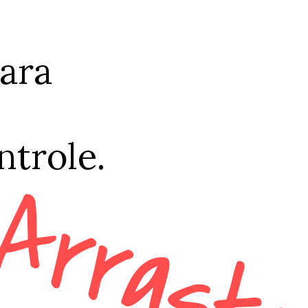
para
trole.
Arrast