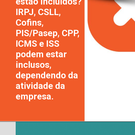
estão incluídos?
IRPJ, CSLL,
Cofins,
PIS/Pasep, CPP,
ICMS e ISS
podem estar
inclusos,
dependendo da
atividade da
empresa.