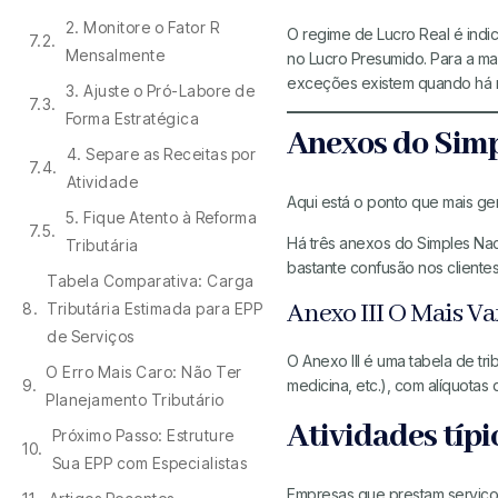
2. Monitore o Fator R
O regime de Lucro Real é ind
Mensalmente
no Lucro Presumido. Para a ma
exceções existem quando há m
3. Ajuste o Pró-Labore de
Forma Estratégica
Anexos do Simp
4. Separe as Receitas por
Atividade
Aqui está o ponto que mais g
5. Fique Atento à Reforma
Há três anexos do Simples Nac
Tributária
bastante confusão nos cliente
Tabela Comparativa: Carga
Anexo III O Mais Va
Tributária Estimada para EPP
de Serviços
O Anexo III é uma tabela de tr
O Erro Mais Caro: Não Ter
medicina, etc.), com alíquota
Planejamento Tributário
Atividades típi
Próximo Passo: Estruture
Sua EPP com Especialistas
Empresas que prestam serviços