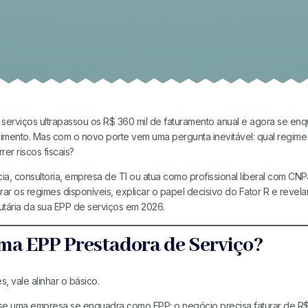
serviços ultrapassou os R$ 360 mil de faturamento anual e agora se en
cimento. Mas com o novo porte vem uma pergunta inevitável: qual regime t
er riscos fiscais?
 consultoria, empresa de TI ou atua como profissional liberal com CNPJ,
r os regimes disponíveis, explicar o papel decisivo do Fator R e revelar
butária da sua EPP de serviços em 2026.
ma EPP Prestadora de Serviço?
, vale alinhar o básico.
se uma empresa se enquadra como EPP: o negócio precisa faturar de R$ 