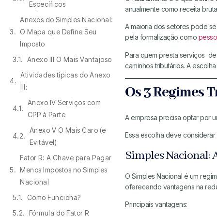
Específicos
anualmente como receita bruta
Anexos do Simples Nacional:
A maioria dos setores pode se
O Mapa que Define Seu
pela formalização como
pessoa
Imposto
Para quem presta serviços de
Anexo III O Mais Vantajoso
caminhos tributários. A escolh
Atividades típicas do Anexo
III:
Os 3 Regimes T
Anexo IV Serviços com
CPP à Parte
A empresa precisa optar por um
Anexo V O Mais Caro (e
Essa escolha deve considerar 
Evitável)
Simples Nacional: 
Fator R: A Chave para Pagar
Menos Impostos no Simples
O Simples Nacional é um regim
Nacional
oferecendo vantagens na reduç
Como Funciona?
Principais vantagens:
Fórmula do Fator R