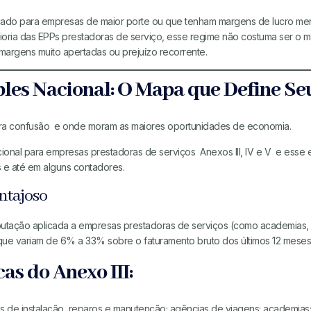
icado para empresas de maior porte ou que tenham margens de lucro me
ioria das EPPs prestadoras de serviço, esse regime não costuma ser o m
argens muito apertadas ou prejuízo recorrente.
les Nacional: O Mapa que Define Se
era confusão e onde moram as maiores oportunidades de economia.
ional para empresas prestadoras de serviços Anexos III, IV e V e ess
s e até em alguns contadores.
ntajoso
ibutação aplicada a empresas prestadoras de serviços (como academias, p
s que variam de 6% a 33% sobre o faturamento bruto dos últimos 12 meses
cas do Anexo III:
 de instalação, reparos e manutenção; agências de viagens; academias; 