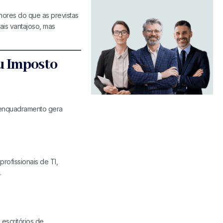
nores do que as previstas
ais vantajoso, mas
u Imposto
e enquadramento gera
rofissionais de TI,
.
escritórios de