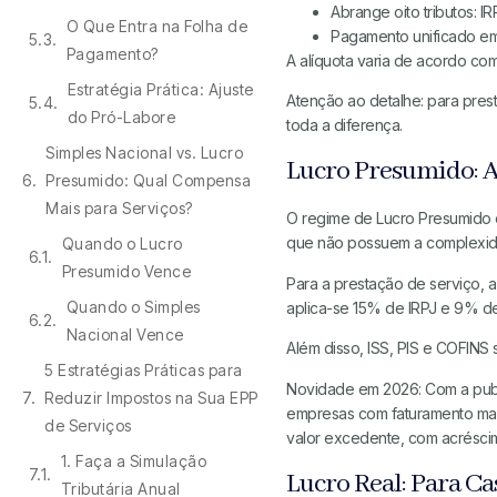
Abrange oito tributos: IR
O Que Entra na Folha de
Pagamento unificado em
Pagamento?
A alíquota varia de acordo com
Estratégia Prática: Ajuste
Atenção ao detalhe: para pres
do Pró-Labore
toda a diferença.
Simples Nacional vs. Lucro
Lucro Presumido: A 
Presumido: Qual Compensa
Mais para Serviços?
O regime de Lucro Presumido 
que não possuem a complexida
Quando o Lucro
Presumido Vence
Para a prestação de serviço,
Quando o Simples
aplica-se 15% de IRPJ e 9% d
Nacional Vence
Além disso, ISS, PIS e COFINS
5 Estratégias Práticas para
Novidade em 2026: Com a publi
Reduzir Impostos na Sua EPP
empresas com faturamento mai
de Serviços
valor excedente, com acréscim
1. Faça a Simulação
Lucro Real: Para Ca
Tributária Anual