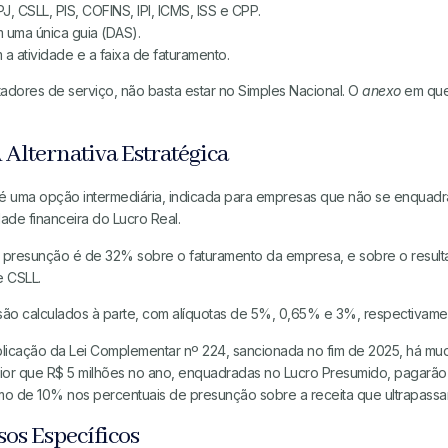
PJ, CSLL, PIS, COFINS, IPI, ICMS, ISS e CPP.
 uma única guia (DAS).
 a atividade e a faixa de faturamento.
tadores de serviço, não basta estar no Simples Nacional. O
anexo
em que
Alternativa Estratégica
é uma opção intermediária, indicada para empresas que não se enquadr
de financeira do Lucro Real.
 a presunção é de 32% sobre o faturamento da empresa, e sobre o resu
e CSLL.
 são calculados à parte, com alíquotas de 5%, 0,65% e 3%, respectivame
cação da Lei Complementar nº 224, sancionada no fim de 2025, há mudan
or que R$ 5 milhões no ano, enquadradas no Lucro Presumido, pagarão
o de 10% nos percentuais de presunção sobre a receita que ultrapassar 
sos Específicos