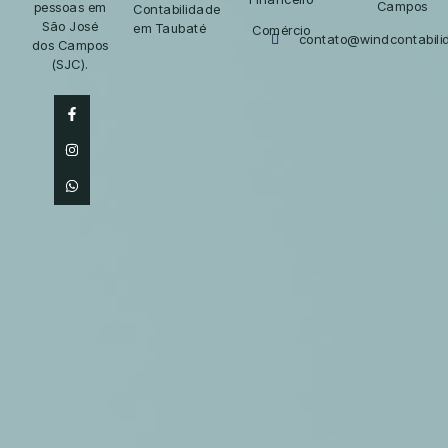
Campos
pessoas em
Contabilidade
São José
em Taubaté
Comércio
contato@windcontabil
dos Campos
(SJC).