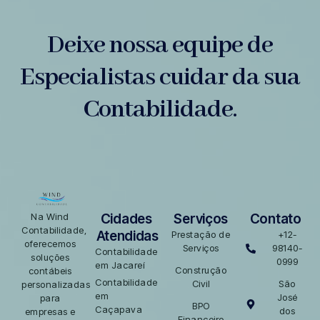
Deixe nossa equipe de
Especialistas cuidar da sua
Contabilidade.
Cidades
Serviços
Contato
Na Wind
Contabilidade,
Atendidas
Prestação de
+12-
oferecemos
Serviços
98140-
Contabilidade
soluções
0999
em Jacareí
Construção
contábeis
Contabilidade
Civil
São
personalizadas
em
José
para
BPO
Caçapava
dos
empresas e
Financeiro