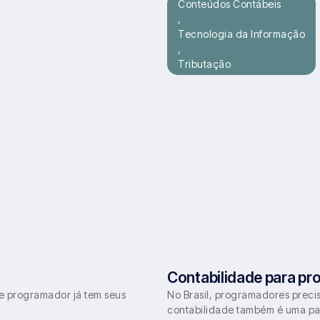
Conteúdos Contábeis
,
Tecnologia da Informação
,
Tributação
Contabilidade para p
e programador já tem seus
No Brasil, programadores preci
contabilidade também é uma par